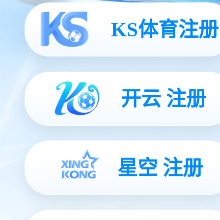
KS体育注册
开云 注册
星空 注册